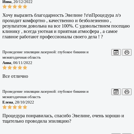
Инна
, 20/12/2022
Хочу выразить благодарность Эвелине !\r\nПроцедура л/э
проходит комфортно , качественно и безболезненно ,
результатом довольна на все 100%. С удовольствием посещаю
клинику , всегда уютная и приятная атмосфера , а самое
главное работают профессионалы своего дела ! ?
Проведение эпиляции лазерной: глубокое бикини и
межягодичная область
Анна
, 06/11/2022
Все отлично
Проведение эпиляции лазерной: глубокое бикини и
межягодичная область
Елена
, 28/10/2022
Процедура понравилась, спасибо Эвелине, очень хорошо и
тщательно проводила эпиляцию?