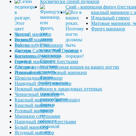
Космически синий педикюр
Сияй - коррекция френч блестка
красный маникюр с 
Идеальный глянец
Матовые маникюр, ч
Френч маникюр
Черный маникюр
Розовый маникюр
Бело-голобуй маникюр
Диплом Catherine Nail Designer
Коралловый маникюр
Голубой маникюр с блестками
Спелая, вкусная морозная вишня на ваших ногтях
Розовый перламутровый маникюр
Шоколадный маникюр
Нарядный Френч маникюр
Нежный маникюр в лавандовых оттенках
Черничный маникюр
Красный маникюр and леопард
Красный маникюр
Розовый маникюр
Маникюр со стразами
Нарядный френч с блестками
Белый маникюр
Ягодный маникюр