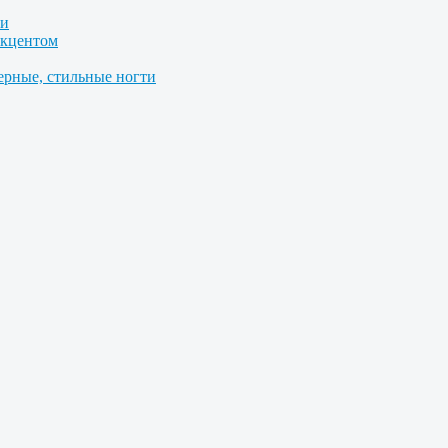
ми
акцентом
ерные, стильные ногти