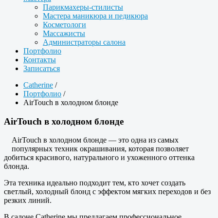
Парикмахеры-стилисты
Мастера маникюра и педикюра
Косметологи
Массажисты
Администраторы салона
Портфолио
Контакты
Записаться
Catherine
/
Портфолио
/
AirTouch в холодном блонде
AirTouch в холодном блонде
AirTouch в холодном блонде — это одна из самых
популярных техник окрашивания, которая позволяет
добиться красивого, натурального и ухоженного оттенка
блонда.
Эта техника идеально подходит тем, кто хочет создать
светлый, холодный блонд с эффектом мягких переходов и без
резких линий.
В салоне Catherine мы предлагаем профессиональное