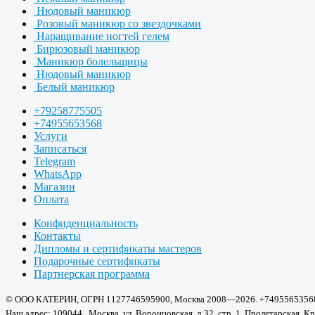
Нюдовый маникюр
Розовый маникюр со звездочками
Наращивание ногтей гелем
Бирюзовый маникюр
Маникюр болельщицы
Нюдовый маникюр
Белый маникюр
+79258775505
+74955653568
Услуги
Записаться
Telegram
WhatsApp
Магазин
Оплата
Конфиденциальность
Контакты
Дипломы и сертификаты мастеров
Подарочные сертификаты
Партнерская программа
© ООО КАТЕРИН, ОГРН 1127746595900, Москва 2008—2026. +7495565356
Наш адрес: 109044 , Москва, ул. Воронцовская, д.32, стр. 1. Пролетарская, Кр