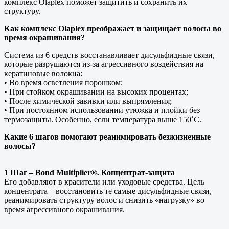
комплекс Olaplex поможет защитить и сохранить их
структуру.
Как комплекс Olaplex преображает и защищает волосы во
время окрашивания?
Система из 6 средств восстанавливает дисульфидные связи,
которые разрушаются из-за агрессивного воздействия на
кератиновые волокна:
• Во время осветления порошком;
• При стойком окрашивании на высоких процентах;
• После химической завивки или выпрямления;
• При постоянном использовании утюжка и плойки без
термозащиты. Особенно, если температура выше 150˚С.
Какие 6 шагов помогают реанимировать безжизненные
волосы?
1 Шаг – Bond Multiplier®. Концентрат-защита
Его добавляют в красители или уходовые средства. Цель
концентрата – восстановить те самые дисульфидные связи,
реанимировать структуру волос и снизить «нагрузку» во
время агрессивного окрашивания.