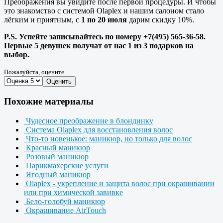
Преображения вы увидите после первой процедуры. И чтобы
это знакомство с системой Olaplex и нашим салоном стало
лёгким и приятным, с
1 по 20 июля
дарим скидку 10%.
P.S. Успейте записывайтесь по номеру +7(495) 565-36-58.
Первые 5 девушек получат от нас 1 из 3 подарков на
выбор.
Пожалуйста, оцените
Оценить
Похожие материалы
Чудесное преображение в блондинку
Система Olaplex для восстановления волос
Что-то новенькое: маникюр, но только для волос
Красный маникюр
Розовый маникюр
Парикмахерские услуги
Ягодный маникюр
Olaplex - укрепление и защита волос при окрашивании
или при химической завивке
Бело-голобуй маникюр
Окрашивание AirTouch