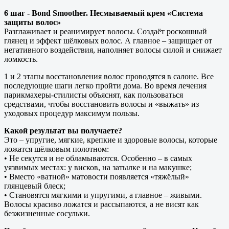
6 шаг - Bond Smoother. Несмываемый крем «Система
защиты волос»
Разглаживает и реанимирует волосы. Создаёт роскошный
глянец и эффект шёлковых волос. А главное – защищает от
негативного воздействия, наполняет волосы силой и снижает
ломкость.
1 и 2 этапы восстановления волос проводятся в салоне. Все
последующие шаги легко пройти дома. Во время лечения
парикмахеры-стилисты объяснят, как пользоваться
средствами, чтобы восстановить волосы и «выжать» из
уходовых процедур максимум пользы.
Какой результат вы получаете?
Это – упругие, мягкие, крепкие и здоровые волосы, которые
ложатся шёлковым полотном:
• Не секутся и не обламываются. Особенно – в самых
уязвимых местах: у висков, на затылке и на макушке;
• Вместо «ватной» матовости появляется «тяжёлый»
глянцевый блеск;
• Становятся мягкими и упругими, а главное – живыми.
Волосы красиво ложатся и рассыпаются, а не висят как
безжизненные сосульки.