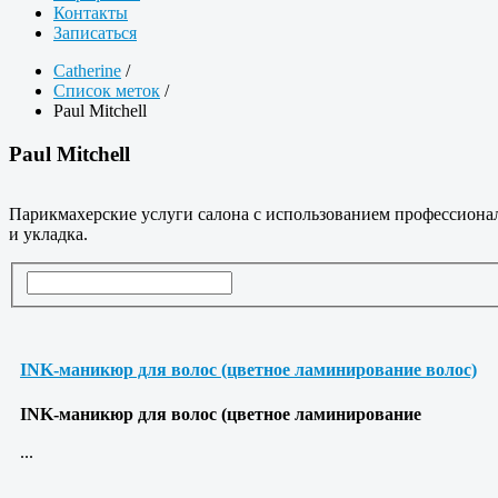
Контакты
Записаться
Catherine
/
Список меток
/
Paul Mitchell
Paul Mitchell
Парикмахерские услуги салона с использованием профессионал
и укладка.
INK-маникюр для волос (цветное ламинирование волос)
INK-маникюр для волос (цветное ламинирование
...