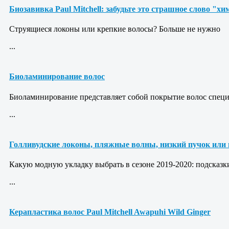
Биозавивка Paul Mitchell: забудьте это страшное слово "х
Струящиеся локоны или крепкие волосы? Больше не нужно
...
Биоламинирование волос
Биоламинирование представляет собой покрытие волос специ
...
Голливудские локоны, пляжные волны, низкий пучок или 
Какую модную укладку выбрать в сезоне 2019-2020: подсказк
...
Керапластика волос Paul Mitchell Awapuhi Wild Ginger