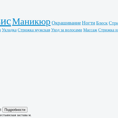
вис
Маникюр
Окрашивание
Ногти
Блеск
Стр
h
Укладка
Стрижка мужская
Уход за волосами
Массаж
Стрижка н
8
Подробности
естьянская застава м.