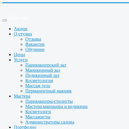
Акции
О студии
Отзывы
Вакансии
Обучение
Цены
Услуги
Парикмахерский зал
Маникюрный зал
Педикюрный зал
Косметология
Массаж тела
Перманентный макияж
Мастера
Парикмахеры-стилисты
Мастера маникюра и педикюра
Косметологи
Массажисты
Администраторы салона
Портфолио