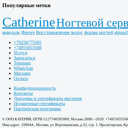
Популярные метки
Catherine
Ногтевой сер
миндаль
Френч
Восстановление волос
форма ногтей
airtouc
+79258775505
+74955653568
Услуги
Записаться
Telegram
WhatsApp
Магазин
Оплата
Конфиденциальность
Контакты
Дипломы и сертификаты мастеров
Подарочные сертификаты
Партнерская программа
© ООО КАТЕРИН, ОГРН 1127746595900, Москва 2008—2026. +7495565356
Наш адрес: 109044 , Москва, ул. Воронцовская, д.32, стр. 1. Пролетарская, Кр