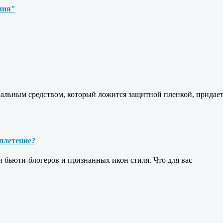
имия"
альным средством, который ложится защитной пленкой, придае
плетение?
и бьюти-блогеров и признанных икон стиля. Что для вас