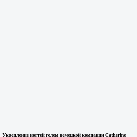
В
м
К
4
Записаться
Укрепление ногтей гелем немецкой компании Catherine