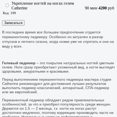
Укрепление ногтей на ногах гелем
Catherine
90 мин
4200
руб
Код: 199
Записаться
В последнее время все большее предпочтение отдается
перманентному педикюру. Особенно он актуален в разгар
отпусков и летнего сезона, когда ножки уже не спрятать и они на
виду у всех.
Гелевый педикюр
– это покрытие натуральных ногтей цветным
гелем. Ноги сразу приобретают ухоженный вид, а ногти выглядят
здоровыми, аккуратными и красивыми.
Перед выполнением перманентного педикюра мастера студии
Catherine рекомендуют для достижения лучших результатов
выполнить педикюр классический, аппаратный, СПА-педикюр
или же европейский.
Перманентный педикюр обладает рядом привлекательных
особенностей, за что и приобрел популярность среди женщин.
Держится он 1,5 — 2 месяца, т.к. ногти на ногах растут
достаточно медленно, поэтому коррекцию производить часто не
требуется. Натуральные ногти не деформируются и