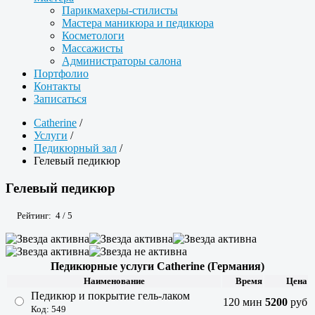
Парикмахеры-стилисты
Мастера маникюра и педикюра
Косметологи
Массажисты
Администраторы салона
Портфолио
Контакты
Записаться
Catherine
/
Услуги
/
Педикюрный зал
/
Гелевый педикюр
Гелевый педикюр
Рейтинг:
4
/
5
Педикюрные услуги Catherine (Германия)
Наименование
Время
Цена
Педикюр и покрытие гель-лаком
120 мин
5200
руб
Код: 549